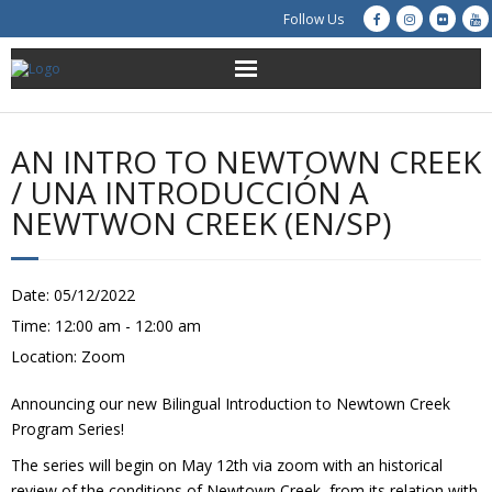
Follow Us
About Us
AN INTRO TO NEWTOWN CREEK
Get Involved
/ UNA INTRODUCCIÓN A
NEWTWON CREEK (EN/SP)
Education
Restoration
Date:
05/12/2022
Time:
12:00 am - 12:00 am
Advocacy
Location:
Zoom
Resources
Announcing our new Bilingual Introduction to Newtown Creek
Program Series!
Creek Cam
The series will begin on May 12th via zoom with an historical
review of the conditions of Newtown Creek, from its relation with